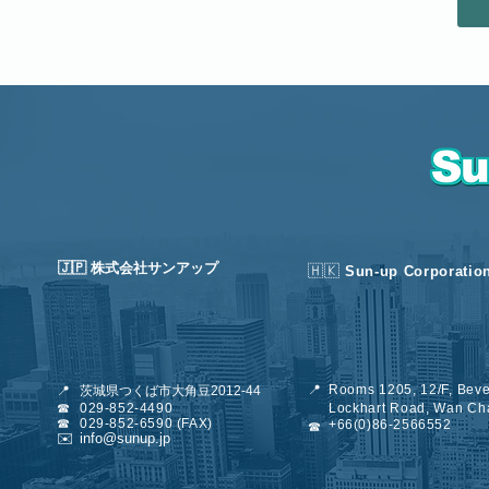
🇯🇵 株式会社サンアップ
🇭🇰
Sun-up Corporatio
📍
Rooms 1205, 12/F, Beve
📍
茨城県つくば市大角豆2012-44
☎
029-852-4490
Lockhart Road, Wan Ch
☎
029-852-6
590 (FAX)
+66(0)86-2566552
☎
✉️
info@sunup.jp