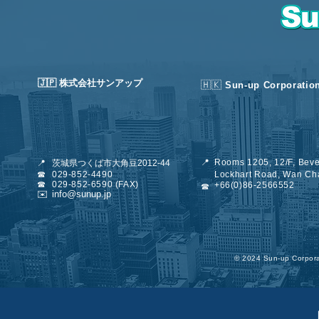
🇯🇵 株式会社サンアップ
🇭🇰
Sun-up Corporatio
📍
Rooms 1205, 12/F, Beve
📍
茨城県つくば市大角豆2012-44
☎
029-852-4490
Lockhart Road, Wan Ch
☎
029-852-6
590 (FAX)
+66(0)86-2566552
☎
✉️
info@sunup.jp
©︎ 2024 Sun-up Corporat