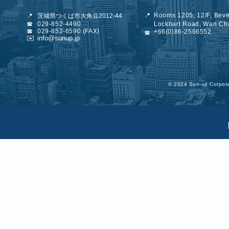
📍
Rooms 1205, 12/F, Beve
📍
茨城県つくば市大角豆2012-44
☎
029-852-4490
Lockhart Road, Wan Ch
☎
029-852-6
590 (FAX)
+66(0)86-2566552
☎
✉️
info@sunup.jp
©︎ 2024 Sun-up Corporat