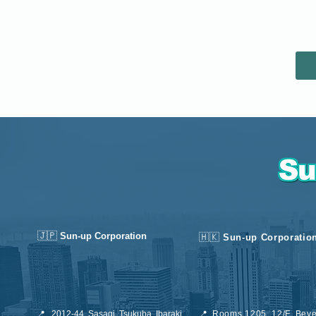
🇯🇵
Sun-up Corporation
🇭🇰
Sun-up Corporatio
📍
2012-44, Sasagi, Tsukuba, Ibaraki
📍
Rooms 1205, 12/F, Beve