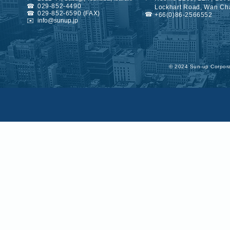
☎
029-852-4490
Lockhart Road, Wan Ch
☎
029-852-6590 (FAX)
☎
+66(0)86-2566552
✉️
info@sunup.jp
©︎ 2024 Sun-up Corporat