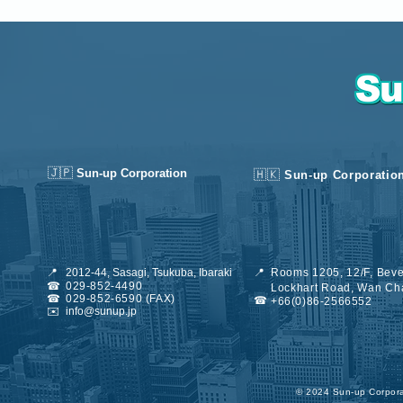
🇯🇵
Sun-up Corporation
🇭🇰
Sun-up Corporatio
📍
2012-44, Sasagi, Tsukuba, Ibaraki
📍
Rooms 1205, 12/F, Beve
☎
029-852-4490
Lockhart Road, Wan Ch
☎
029-852-6590 (FAX)
☎
+66(0)86-2566552
✉️
info@sunup.jp
©︎ 2024 Sun-up Corporat