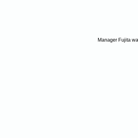
Manager Fujita wa