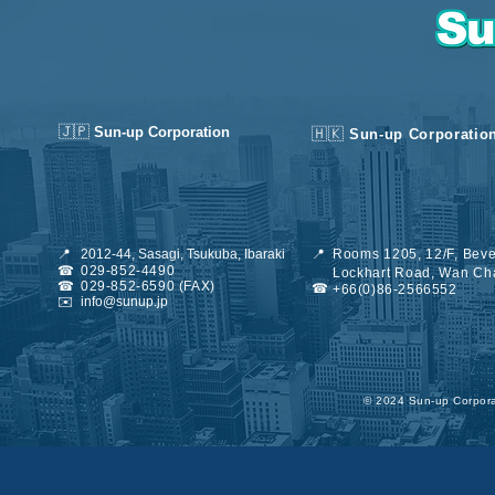
🇯🇵
Sun-up Corporation
🇭🇰
Sun-up Corporatio
📍
2012-44, Sasagi, Tsukuba, Ibaraki
📍
Rooms 1205, 12/F, Beve
☎
029-852-4490
Lockhart Road, Wan Ch
☎
029-852-6590 (FAX)
☎
+66(0)86-2566552
✉️
info@sunup.jp
©︎ 2024 Sun-up Corporat