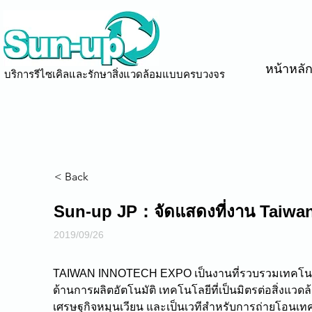
หน้าหลั
บริการรีไซเคิลและรักษาสิ่งแวดล้อมแบบครบวงจร
< Back
Sun-up JP：จัดแสดงที่งาน Taiwa
2019/09/26
TAIWAN INNOTECH EXPO เป็นงานที่รวบรวมเทคโนโลย
ด้านการผลิตอัตโนมัติ เทคโนโลยีที่เป็นมิตรต่อสิ่งแ
เศรษฐกิจหมุนเวียน และเป็นเวทีสำหรับการถ่ายโอนเท