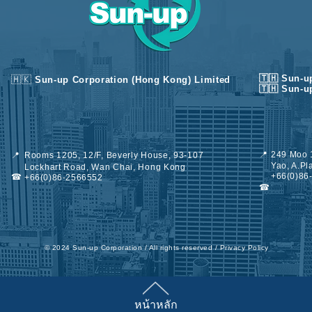
🇹🇭 Sun-u
🇭🇰
Sun-up Corporation (Hong Kong) Limited
🇹🇭 Sun-u
📍
249 Moo 1
📍
Rooms 1205, 12/F, Beverly House, 93-107
Yao, A.P
Lockhart Road, Wan Chai, Hong Kong
+66(0)86
☎
+66(0)86-2566552
☎
©︎ 2024 Sun-up Corporation / All rights reserved /
Privacy Policy
หน้าหลัก